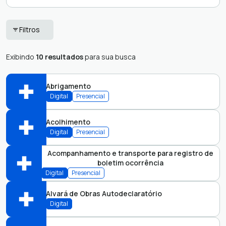
Empresa
Servidor Público
Filtros
Entidades do
Terceiro Setor
Exibindo
10 resultados
para sua busca
Abrigamento
Digital
Presencial
Acolhimento
Abrir online > Via protocolo 1Doc
Digital
Presencial
Perfis:
Acompanhamento e transporte para registro de
boletim ocorrência
Abrir online > Via protocolo 1Doc
Digital
Presencial
Perfis:
Alvará de Obras Autodeclaratório
Abrir online > Via protocolo 1Doc
Digital
Perfis: